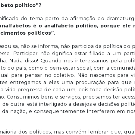
abeto político”?
ignificado do tema parto da afirmação do dramaturg
analfabetos é o analfabeto político, porque
ele 
cimentos políticos”.
quisa, não se informa, não participa da política do p
. Participar não significa estar filiado a um part
ha. Nada disso! Quando nos interessamos pela polít
o do país, como o bem-estar social, com a comunid
idual para pensar no coletivo. Não nascemos para v
antes entregamos a eles uma procuração para que 
a vida pregressa de cada um, pois toda decisão polí
não. Consumimos bens e serviços, precisamos ter aces
 outra, está interligado a desejos e decisões políti
nos da nação, e consequentemente interferem em nos
aioria dos políticos, mas convém lembrar que, qua