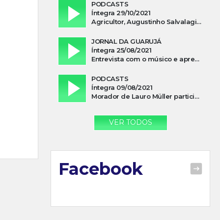
PODCASTS
Íntegra 29/10/2021
Agricultor, Augustinho Salvalagio, relata sobre aparição do Cavaleiro Negro no Rio das Furnas
JORNAL DA GUARUJÁ
Íntegra 25/08/2021
Entrevista com o músico e apresentador, Lismael Ferrareis, no Cidade e Campo
PODCASTS
Íntegra 09/08/2021
Morador de Lauro Müller participa de motociata em apoio a Bolsonaro
VER TODOS
Facebook