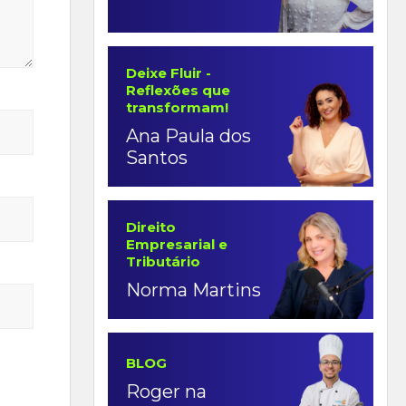
Deixe Fluir -
Reflexões que
transformam!
Ana Paula dos
Santos
Direito
Empresarial e
Tributário
Norma Martins
BLOG
Roger na