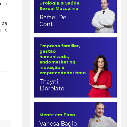
Urologia & Saúde
am o
Sexual Masculina
.
Rafael De
o de
Conti
al e
Empresa familiar,
gestão
humanizada,
endomarketing,
inovação e
empreendedorismo
Thayni
Librelato
Mente em Foco
Vanesa Bagio