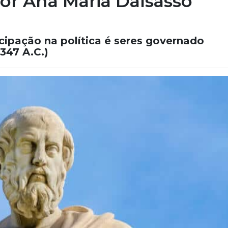
Por Ana Maria Dalsasso
icipação na política é seres governado
-347 A.C.)