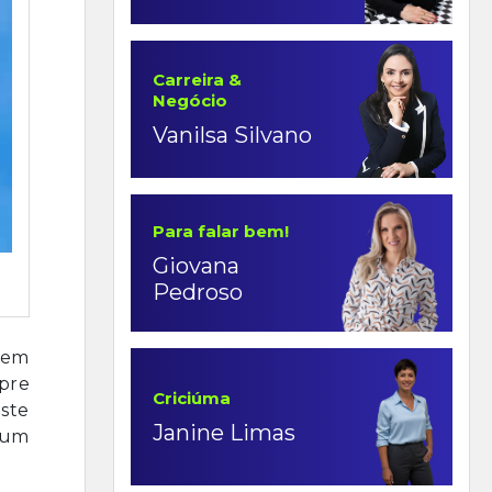
Carreira &
Negócio
Vanilsa Silvano
Para falar bem!
Giovana
Pedroso
 tem
mpre
Criciúma
ste
Janine Limas
m um