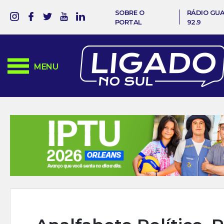
SOBRE O
RÁDIO GU
PORTAL
92.9
MENU