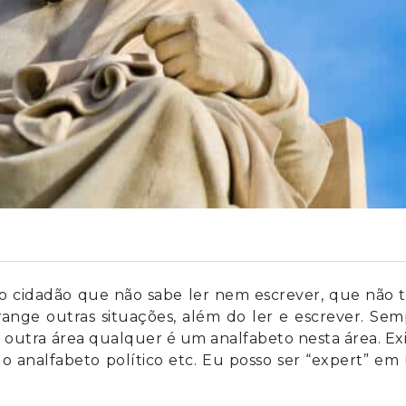
é o cidadão que não sabe ler nem escrever, que não
range outras situações, além do ler e escrever. Se
utra área qualquer é um analfabeto nesta área. Exi
, o analfabeto político etc. Eu posso ser “expert” e