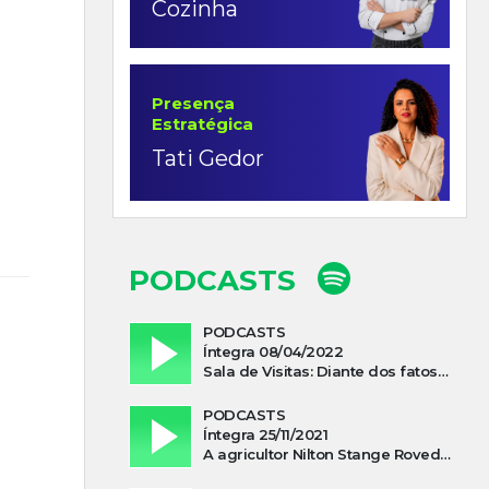
Cozinha
Presença
Estratégica
Tati Gedor
PODCASTS
PODCASTS
Íntegra 08/04/2022
Sala de Visitas: Diante dos fatos que influenciam a economia o que podemos esperar de 2022
PODCASTS
Íntegra 25/11/2021
A agricultor Nilton Stange Roveda, afirma ter recebido ajuda espiritual durante acidente