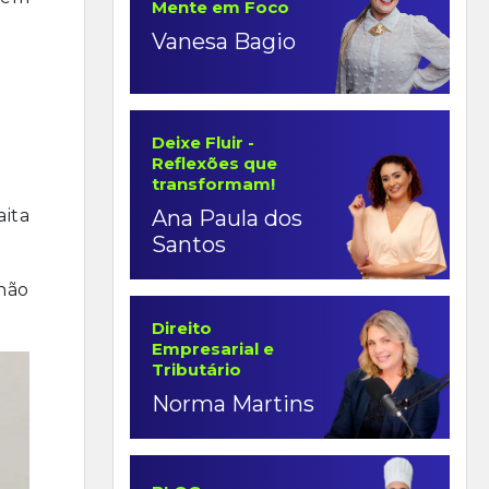
Mente em Foco
Vanesa Bagio
Deixe Fluir -
Reflexões que
transformam!
Ana Paula dos
ita
Santos
 não
Direito
Empresarial e
Tributário
Norma Martins