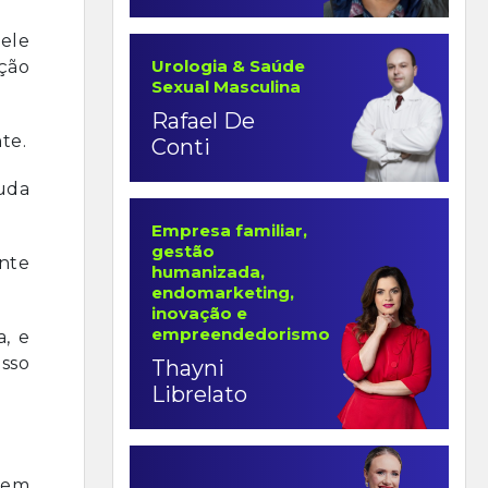
dele
Urologia & Saúde
ação
Sexual Masculina
Rafael De
te.
Conti
uda
Empresa familiar,
gestão
ante
humanizada,
endomarketing,
inovação e
empreendedorismo
a, e
esso
Thayni
Librelato
erem