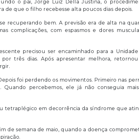
undo o pai, Jorge Luiz Della Justina, o procedime
 de que o filho recebesse alta poucos dias depois.
a se recuperando bem. A previsão era de alta na qua
umas complicações, com espasmos e dores muscula
escente precisou ser encaminhado para a Unidade
 por três dias. Após apresentar melhora, retornou
gir.
Depois foi perdendo os movimentos. Primeiro nas per
s. Quando percebemos, ele já não conseguia mais
u tetraplégico em decorrência da síndrome que atin
o fim de semana de maio, quando a doença comprome
piração.