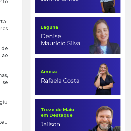
nto
rta-
Laguna
res
Denise
Maurício Silva
 de
 ao
Amesc
nas,
Rafaela Costa
 se
giu
Treze de Maio
em Destaque
teu
Jailson