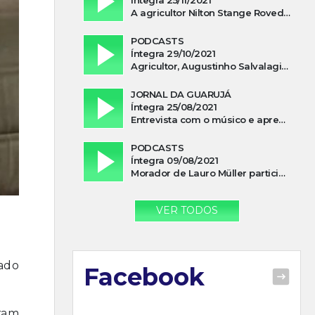
A agricultor Nilton Stange Roveda, afirma ter recebido ajuda espiritual durante acidente
PODCASTS
Íntegra 29/10/2021
Agricultor, Augustinho Salvalagio, relata sobre aparição do Cavaleiro Negro no Rio das Furnas
JORNAL DA GUARUJÁ
Íntegra 25/08/2021
Entrevista com o músico e apresentador, Lismael Ferrareis, no Cidade e Campo
PODCASTS
Íntegra 09/08/2021
Morador de Lauro Müller participa de motociata em apoio a Bolsonaro
VER TODOS
ado
Facebook
ram