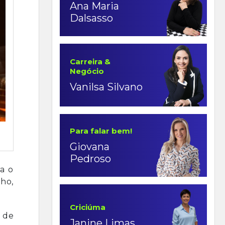
Ana Maria
Dalsasso
Carreira &
Negócio
Vanilsa Silvano
Para falar bem!
Giovana
Pedroso
a o
ho,
Criciúma
a de
Janine Limas