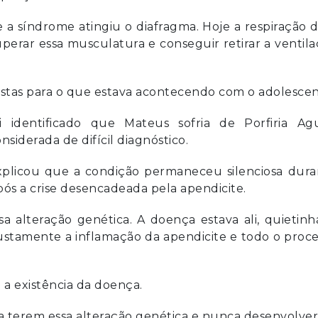
 a síndrome atingiu o diafragma. Hoje a respiração 
perar essa musculatura e conseguir retirar a ventil
ostas para o que estava acontecendo com o adolescen
identificado que Mateus sofria de Porfiria Ag
siderada de difícil diagnóstico.
 explicou que a condição permaneceu silenciosa dur
pós a crise desencadeada pela apendicite.
a alteração genética. A doença estava ali, quietinh
 justamente a inflamação da apendicite e todo o proc
 a existência da doença.
ia terem essa alteração genética e nunca desenvolv