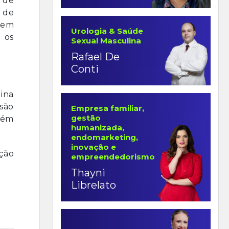
e de
o de
 em
Urologia & Saúde
 os
Sexual Masculina
Rafael De
Conti
lina
 são
Empresa familiar,
gestão
bém
humanizada,
endomarketing,
inovação e
ção
empreendedorismo
Thayni
Librelato