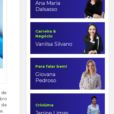
Ana Maria
Dalsasso
Carreira &
Negócio
Vanilsa Silvano
Para falar bem!
Giovana
Pedroso
 de
bro
Criciúma
a de
s.
Janine Limas