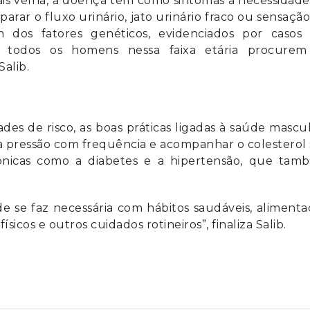
is velha, a doença tem como sintomas a necessidad
 parar o fluxo urinário, jato urinário fraco ou sensaçã
m dos fatores genéticos, evidenciados por casos
e todos os homens nessa faixa etária procurem
Salib.
es de risco, as boas práticas ligadas à saúde mascu
 a pressão com frequência e acompanhar o colesterol
rônicas como a diabetes e a hipertensão, que tam
 se faz necessária com hábitos saudáveis, alimenta
sicos e outros cuidados rotineiros”, finaliza Salib.