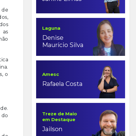
 de
os,
 dos
Laguna
 as
Denise
não
Maurício Silva
tica
na.
Amesc
, o
Rafaela Costa
de.
Treze de Maio
 do
em Destaque
Jailson