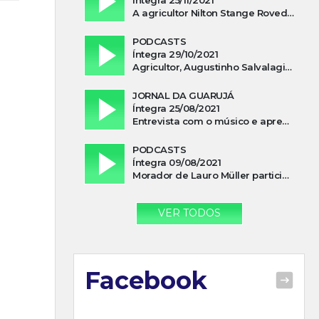
A agricultor Nilton Stange Roveda, afirma ter recebido ajuda espiritual durante acidente
PODCASTS
Íntegra 29/10/2021
Agricultor, Augustinho Salvalagio, relata sobre aparição do Cavaleiro Negro no Rio das Furnas
JORNAL DA GUARUJÁ
Íntegra 25/08/2021
Entrevista com o músico e apresentador, Lismael Ferrareis, no Cidade e Campo
PODCASTS
Íntegra 09/08/2021
Morador de Lauro Müller participa de motociata em apoio a Bolsonaro
VER TODOS
Facebook