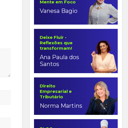
Mente em Foco
Vanesa Bagio
Deixe Fluir -
Reflexões que
transformam!
Ana Paula dos
Santos
Direito
Empresarial e
Tributário
Norma Martins