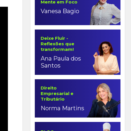
Mente em Foco
Vanesa Bagio
Deixe Fluir -
Reflexões que
transformam!
Ana Paula dos
Santos
Direito
Empresarial e
Tributário
Norma Martins