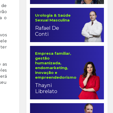
o de
rão
Urologia & Saúde
a o
Sexual Masculina
Rafael De
Conti
vos
dele
ter
Empresa familiar,
gestão
humanizada,
e as
endomarketing,
eles
inovação e
terá
empreendedorismo
 seu
Thayni
Librelato