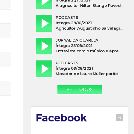
A agricultor Nilton Stange Roveda, afirma ter recebido ajuda espiritual durante acidente
PODCASTS
Íntegra 29/10/2021
Agricultor, Augustinho Salvalagio, relata sobre aparição do Cavaleiro Negro no Rio das Furnas
JORNAL DA GUARUJÁ
Íntegra 25/08/2021
Entrevista com o músico e apresentador, Lismael Ferrareis, no Cidade e Campo
PODCASTS
Íntegra 09/08/2021
Morador de Lauro Müller participa de motociata em apoio a Bolsonaro
VER TODOS
Facebook