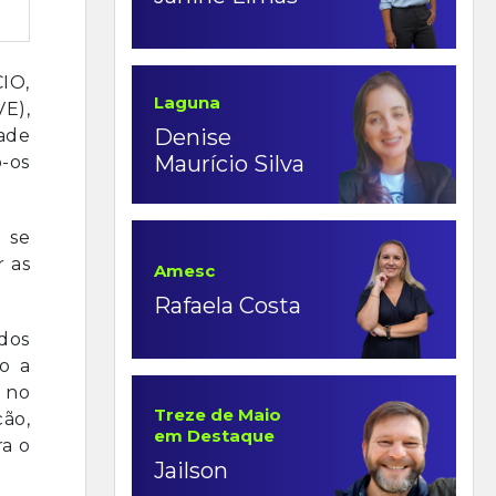
IO,
Laguna
E),
Denise
ade
Maurício Silva
o-os
 se
r as
Amesc
Rafaela Costa
dos
o a
o no
Treze de Maio
ção,
em Destaque
ra o
Jailson