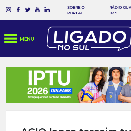
SOBRE O
RÁDIO GU
PORTAL
92.9
MENU