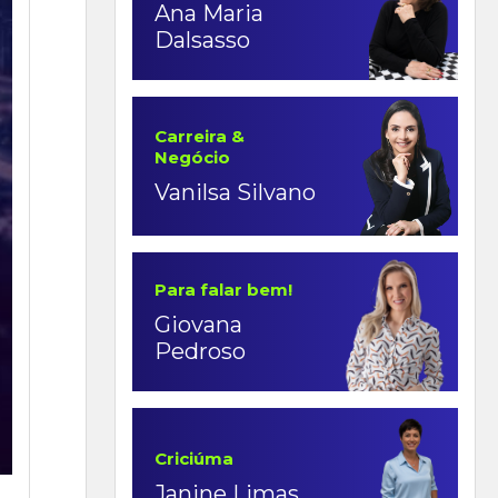
Ana Maria
Dalsasso
Carreira &
Negócio
Vanilsa Silvano
Para falar bem!
Giovana
Pedroso
Criciúma
Janine Limas