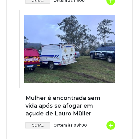
+
Ontem às 11h00
GERAL
Mulher é encontrada sem
vida após se afogar em
açude de Lauro Müller
+
Ontem às 09h00
GERAL