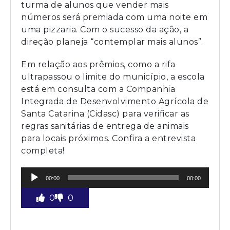
turma de alunos que vender mais
números será premiada com uma noite em
uma pizzaria. Com o sucesso da ação, a
direção planeja “contemplar mais alunos”.
Em relação aos prêmios, como a rifa
ultrapassou o limite do município, a escola
está em consulta com a Companhia
Integrada de Desenvolvimento Agrícola de
Santa Catarina (Cidasc) para verificar as
regras sanitárias de entrega de animais
para locais próximos. Confira a entrevista
completa!
Tocador
00:00
00:00
de
áudio
0
0