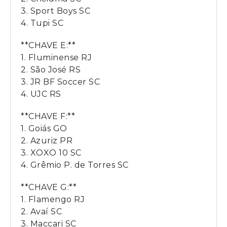
3. Sport Boys SC
4. Tupi SC
**CHAVE E:**
1. Fluminense RJ
2. São José RS
3. JR BF Soccer SC
4. UJC RS
**CHAVE F:**
1. Goiás GO
2. Azuriz PR
3. XOXO 10 SC
4. Grêmio P. de Torres SC
**CHAVE G:**
1. Flamengo RJ
2. Avaí SC
3. Maccari SC