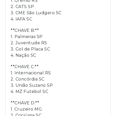
1. Grêmio RS
2. CATS SP
3. CME São Ludgero SC
4. IAFA SC
**CHAVE B:**
1. Palmeiras SP
2. Juventude RS
3. Gol de Placa SC
4. Nação SC
**CHAVE C:**
1. Internacional RS
2. Concórdia SC
3. União Suzano SP
4. MZ Futebol SC
**CHAVE D:**
1. Cruzeiro MG
2. Criciúma SC