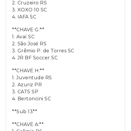
2. Cruzeiro RS
3. XOXO 10 SC
4. IAFA SC
**CHAVE G:**
1. Avaí SC
2. São José RS
3. Grêmio P. de Torres SC
4. JR BF Soccer SC
**CHAVE H:**
1. Juventude RS
2. Azuriz PR
3. CATS SP
4. Bertoncini SC
**Sub 13**
**CHAVE A:**