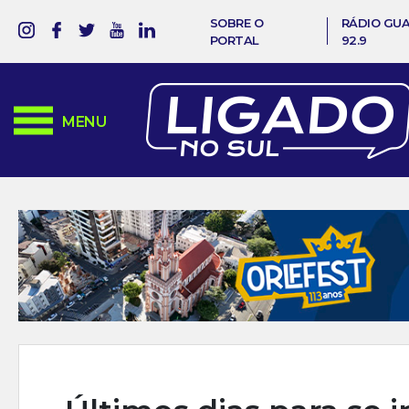
SOBRE O
RÁDIO GU
PORTAL
92.9
MENU