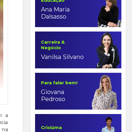
Educação
Ana Maria
Dalsasso
Carreira &
Negócio
Vanilsa Silvano
Para falar bem!
Giovana
Pedroso
r a
ncia
Criciúma
, na