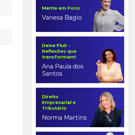
Mente em Foco
Vanesa Bagio
Deixe Fluir -
Reflexões que
transformam!
Ana Paula dos
Santos
Direito
Empresarial e
Tributário
Norma Martins