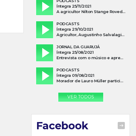
PODCASTS
Íntegra 25/11/2021
A agricultor Nilton Stange Roveda, afirma ter recebido ajuda espiritual durante acidente
PODCASTS
Íntegra 29/10/2021
Agricultor, Augustinho Salvalagio, relata sobre aparição do Cavaleiro Negro no Rio das Furnas
JORNAL DA GUARUJÁ
Íntegra 25/08/2021
Entrevista com o músico e apresentador, Lismael Ferrareis, no Cidade e Campo
PODCASTS
Íntegra 09/08/2021
Morador de Lauro Müller participa de motociata em apoio a Bolsonaro
VER TODOS
Facebook