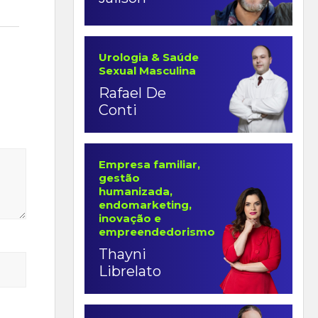
Urologia & Saúde
Sexual Masculina
Rafael De
Conti
Empresa familiar,
gestão
humanizada,
endomarketing,
inovação e
empreendedorismo
Thayni
Librelato