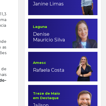
Janine Limas
1,3
uma
ncia
Laguna
Denise
Maurício Silva
nde
 as
ções
Amesc
 de
Rafaela Costa
mais
do-
Treze de Maio
em Destaque
Jailson