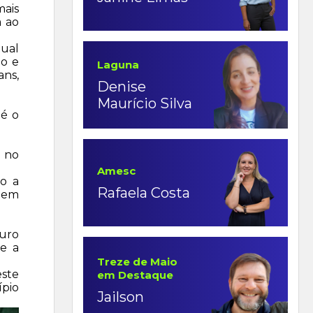
mais
m ao
tual
ão e
Laguna
ans,
Denise
Maurício Silva
té o
a no
Amesc
do a
Rafaela Costa
a em
auro
 e a
Treze de Maio
este
em Destaque
ípio
Jailson