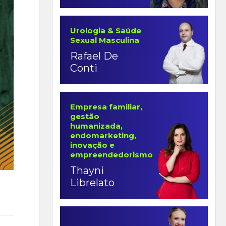
Urologia & Saúde
Sexual Masculina
Rafael De
Conti
Empresa familiar,
gestão
humanizada,
endomarketing,
inovação e
empreendedorismo
Thayni
Librelato