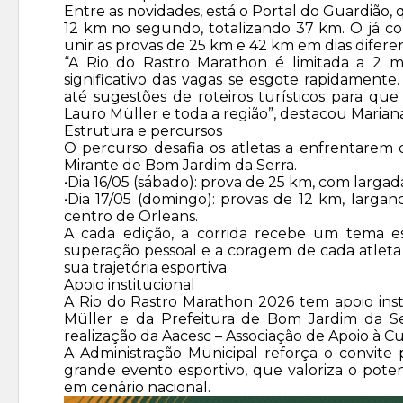
Entre as novidades, está o Portal do Guardião, q
12 km no segundo, totalizando 37 km. O já c
unir as provas de 25 km e 42 km em dias difere
“A Rio do Rastro Marathon é limitada a 2 m
significativo das vagas se esgote rapidamente
até sugestões de roteiros turísticos para qu
Lauro Müller e toda a região”, destacou Marian
Estrutura e percursos
O percurso desafia os atletas a enfrentarem
Mirante de Bom Jardim da Serra.
•Dia 16/05 (sábado): prova de 25 km, com larga
•Dia 17/05 (domingo): provas de 12 km, larga
centro de Orleans.
A cada edição, a corrida recebe um tema es
superação pessoal e a coragem de cada atleta 
sua trajetória esportiva.
Apoio institucional
A Rio do Rastro Marathon 2026 tem apoio insti
Müller e da Prefeitura de Bom Jardim da Se
realização da Aacesc – Associação de Apoio à Cu
A Administração Municipal reforça o convit
grande evento esportivo, que valoriza o poten
em cenário nacional.