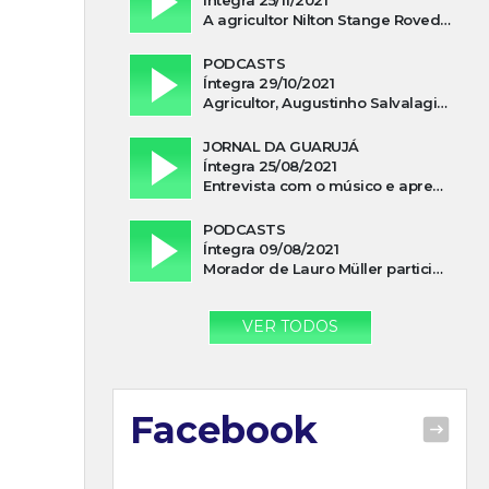
A agricultor Nilton Stange Roveda, afirma ter recebido ajuda espiritual durante acidente
PODCASTS
Íntegra 29/10/2021
Agricultor, Augustinho Salvalagio, relata sobre aparição do Cavaleiro Negro no Rio das Furnas
JORNAL DA GUARUJÁ
Íntegra 25/08/2021
Entrevista com o músico e apresentador, Lismael Ferrareis, no Cidade e Campo
PODCASTS
Íntegra 09/08/2021
Morador de Lauro Müller participa de motociata em apoio a Bolsonaro
VER TODOS
Facebook