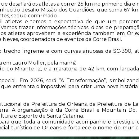
ue desafiará os atletas a correr 25 km no primeiro dia e 
onhecido desafio Missão dos Guardiões, que soma 67 k
ntes, segue confirmado.
il atletas e temos a expectativa de que um percen
. Vamos trazer informações técnicas, dicas de preparaç
e os atletas aproveitem a experiência também em Orle
a Neves, coordenadora de eventos da Corre Brasil.
 o trecho íngreme e com curvas sinuosas da SC-390, a
da em Lauro Müller, pela manhã.
ndo do Mirante 12, e a maratona de 42 km, com largad
pecial. Em 2026, será “A Transformação”, simbolizan
que enfrenta o impossível para criar uma nova históri
tucional da Prefeitura de Orleans, da Prefeitura de L
rra. A organização é da Corre Brasil e Mountain Do,
ltura e Esporte de Santa Catarina.
e para que toda a comunidade acompanhe e prestigie 
cial turístico de Orleans e fortalece o nome do munic