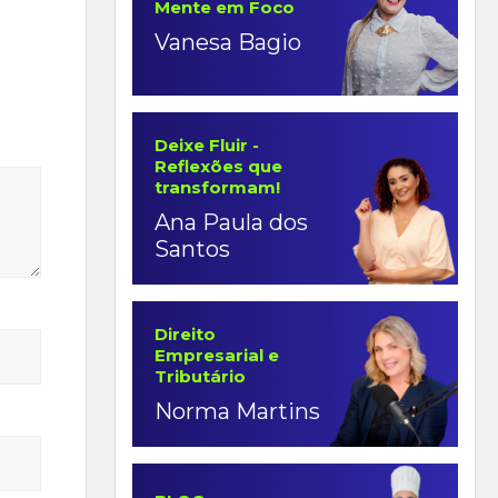
Mente em Foco
Vanesa Bagio
Deixe Fluir -
Reflexões que
transformam!
Ana Paula dos
Santos
Direito
Empresarial e
Tributário
Norma Martins