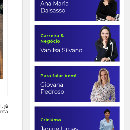
Ana Maria
Dalsasso
Carreira &
Negócio
Vanilsa Silvano
Para falar bem!
Giovana
Pedroso
, já
anta
Criciúma
Janine Limas