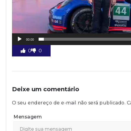
00:00
0
0
Deixe um comentário
O seu endereço de e-mail não será publicado.
C
Mensagem