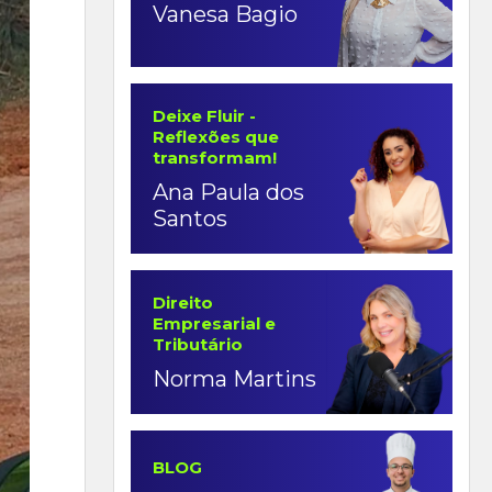
Vanesa Bagio
Deixe Fluir -
Reflexões que
transformam!
Ana Paula dos
Santos
Direito
Empresarial e
Tributário
Norma Martins
BLOG