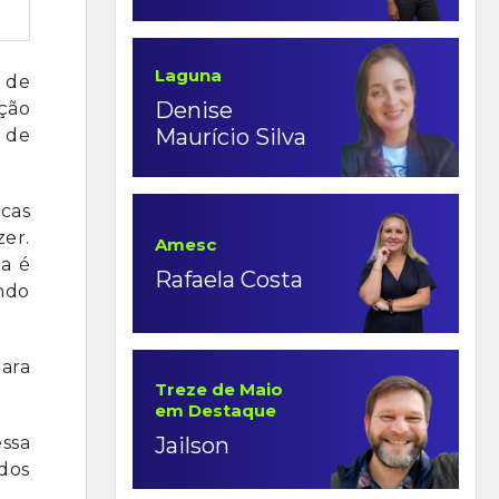
Laguna
 de
Denise
ção
Maurício Silva
 de
ucas
zer.
Amesc
va é
Rafaela Costa
ndo
para
Treze de Maio
em Destaque
essa
Jailson
 dos