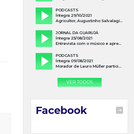
PODCASTS
Íntegra 29/10/2021
Agricultor, Augustinho Salvalagio, relata sobre aparição do Cavaleiro Negro no Rio das Furnas
JORNAL DA GUARUJÁ
Íntegra 25/08/2021
Entrevista com o músico e apresentador, Lismael Ferrareis, no Cidade e Campo
PODCASTS
Íntegra 09/08/2021
Morador de Lauro Müller participa de motociata em apoio a Bolsonaro
VER TODOS
Facebook