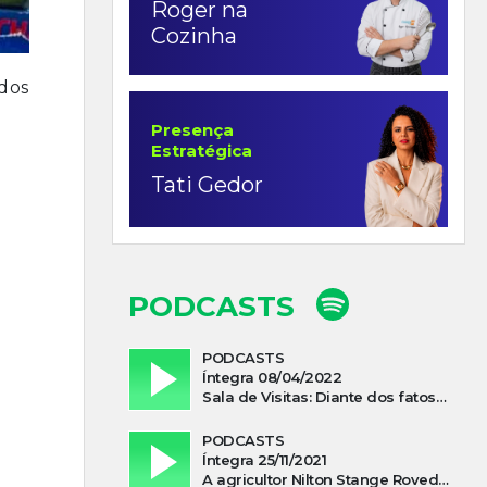
Roger na
Cozinha
ados
Presença
Estratégica
Tati Gedor
PODCASTS
PODCASTS
Íntegra 08/04/2022
Sala de Visitas: Diante dos fatos que influenciam a economia o que podemos esperar de 2022
PODCASTS
Íntegra 25/11/2021
A agricultor Nilton Stange Roveda, afirma ter recebido ajuda espiritual durante acidente