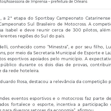
tos/Assessoria de Imprensa – prefeitura de Orleans
ho, a 2ª etapa do Sportbay Campeonato Catarinense
Campeonato Sul Brasileiro de Motocross. A competi
sa Isabel e deve reunir cerca de 300 pilotos, além
iferentes regiões do Sul do país.
elli, conhecido como “Minestra”, e por seu filho, L
ans, por meio da Secretaria Municipal de Esporte e La
os esportivos apoiados pelo município. A expectati
úblico durante os dois dias de provas, contribui
da rede hoteleira.
 Eduardo Rosa, destacou a relevância da competição 
ndes eventos esportivos e o motocross faz parte d
tados fortalece o esporte, incentiva a participação
s para diversos setores da economia”, afirmou.