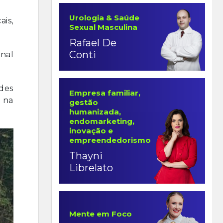
Urologia & Saúde
ais,
Sexual Masculina
Rafael De
Conti
onal
des
Empresa familiar,
 na
gestão
humanizada,
endomarketing,
inovação e
empreendedorismo
Thayni
Librelato
Mente em Foco