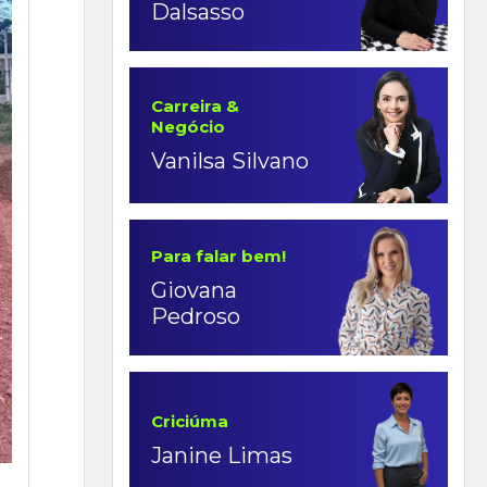
Dalsasso
Carreira &
Negócio
Vanilsa Silvano
Para falar bem!
Giovana
Pedroso
Criciúma
Janine Limas