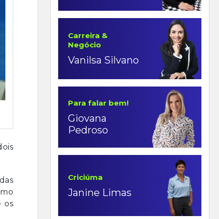
Carreira &
Negócio
Vanilsa Silvano
Para falar bem!
Giovana
Pedroso
ois
Criciúma
idas
Janine Limas
esmo
e os