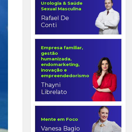
Urologia & Saúde
Sexual Masculina
Rafael De
Conti
Empresa familiar,
gestão
humanizada,
endomarketing,
inovação e
empreendedorismo
Thayni
Librelato
Mente em Foco
Vanesa Bagio