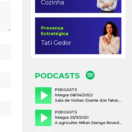
Cozinha
Presença
Estratégica
Tati Gedor
PODCASTS
PODCASTS
Íntegra 08/04/2022
Sala de Visitas: Diante dos fatos que influenciam a economia o que podemos esperar de 2022
PODCASTS
Íntegra 25/11/2021
A agricultor Nilton Stange Roveda, afirma ter recebido ajuda espiritual durante acidente