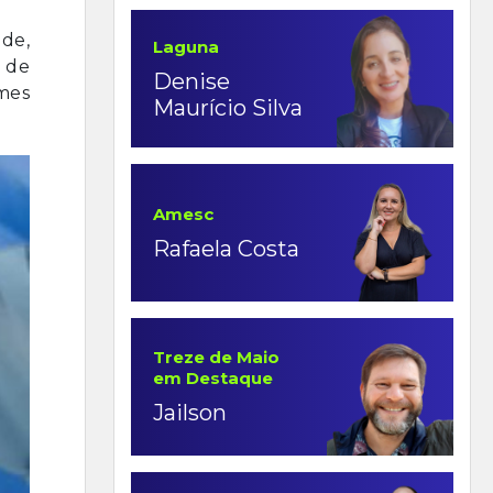
ade,
Laguna
 de
Denise
imes
Maurício Silva
Amesc
Rafaela Costa
Treze de Maio
em Destaque
Jailson