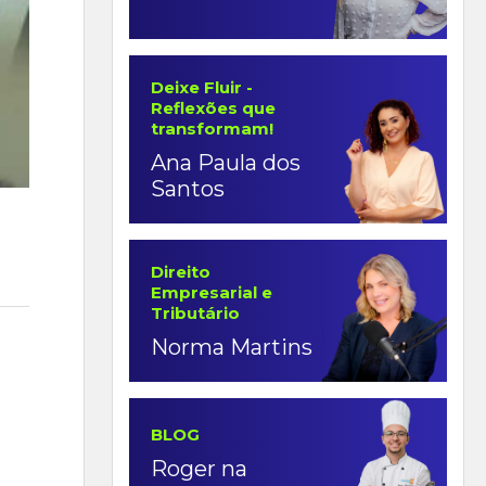
Deixe Fluir -
Reflexões que
transformam!
Ana Paula dos
Santos
Direito
Empresarial e
Tributário
Norma Martins
BLOG
Roger na