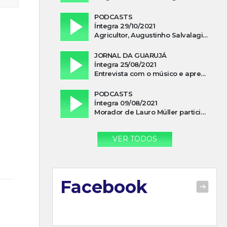
PODCASTS
Íntegra 29/10/2021
Agricultor, Augustinho Salvalagio, relata sobre aparição do Cavaleiro Negro no Rio das Furnas
JORNAL DA GUARUJÁ
Íntegra 25/08/2021
Entrevista com o músico e apresentador, Lismael Ferrareis, no Cidade e Campo
PODCASTS
Íntegra 09/08/2021
Morador de Lauro Müller participa de motociata em apoio a Bolsonaro
VER TODOS
Facebook