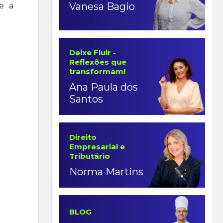
Vanesa Bagio
e a
Deixe Fluir -
Reflexões que
transformam!
Ana Paula dos
Santos
Direito
Empresarial e
Tributário
Norma Martins
BLOG