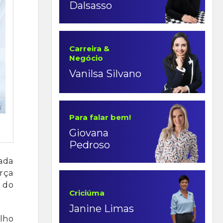
Dalsasso
Carreira &
Negócio
Vanilsa Silvano
Para falar bem!
Giovana
Pedroso
ada
orça
 do
Criciúma
Janine Limas
lho