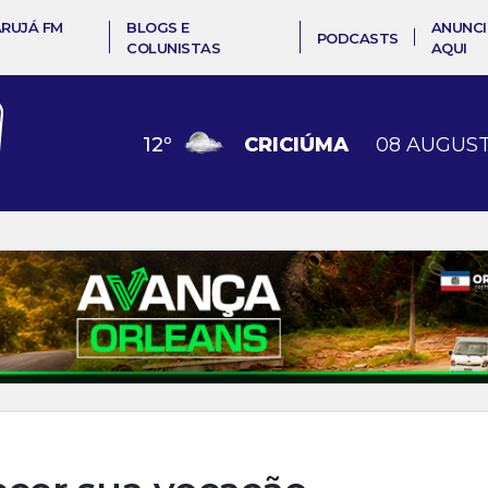
ARUJÁ FM
BLOGS E
ANUNCI
PODCASTS
COLUNISTAS
AQUI
12
º
COCAL DO SUL
08 AUGUST