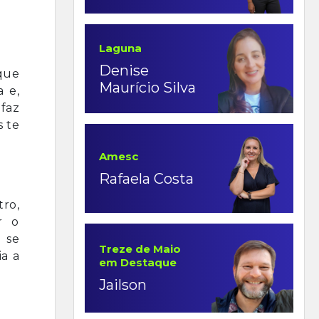
Laguna
Denise
que
Maurício Silva
a e,
 faz
s te
Amesc
Rafaela Costa
ro,
r o
 se
Treze de Maio
a a
em Destaque
Jailson