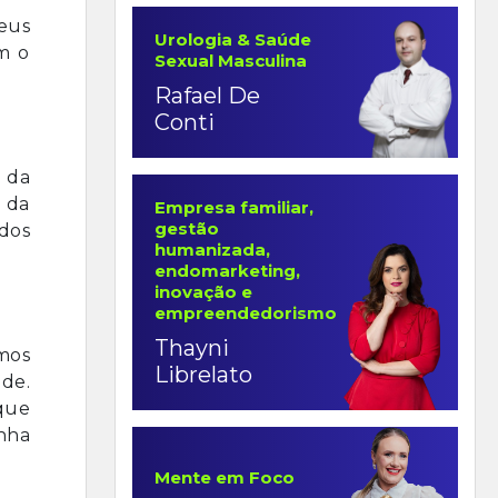
Deus
Urologia & Saúde
m o
Sexual Masculina
Rafael De
Conti
a da
o da
Empresa familiar,
gestão
dos
humanizada,
endomarketing,
inovação e
empreendedorismo
Thayni
mos
Librelato
ade.
que
nha
Mente em Foco