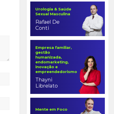
Urologia & Saúde
Sexual Masculina
Rafael De
Conti
Empresa familiar,
gestão
humanizada,
endomarketing,
inovação e
empreendedorismo
Thayni
Librelato
Mente em Foco