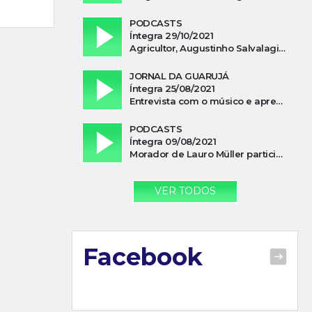
PODCASTS
Íntegra 29/10/2021
Agricultor, Augustinho Salvalagio, relata sobre aparição do Cavaleiro Negro no Rio das Furnas
JORNAL DA GUARUJÁ
Íntegra 25/08/2021
Entrevista com o músico e apresentador, Lismael Ferrareis, no Cidade e Campo
PODCASTS
Íntegra 09/08/2021
Morador de Lauro Müller participa de motociata em apoio a Bolsonaro
VER TODOS
Facebook