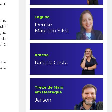
s em
Laguna
lis.
Denise
stir
Maurício Silva
ção
 da
$ 10
Amesc
nta
Rafaela Costa
rata
Treze de Maio
em Destaque
Jailson