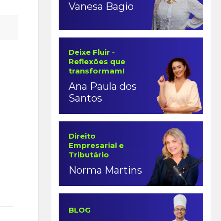
Vanesa Bagio
Deixe Fluir -
Reflexões que
transformam!
Ana Paula dos
Santos
Direito
Empresarial e
Tributário
Norma Martins
BLOG