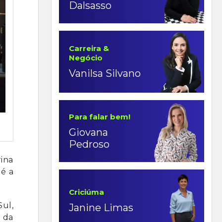
Dalsasso
Carreira &
Negócio
Vanilsa Silvano
Para falar bem!
Giovana
Pedroso
rina
 é a
Criciúma
Sul,
Janine Limas
 da