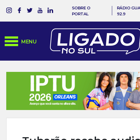
SOBRE O
RÁDIO GU
PORTAL
92.9
MENU