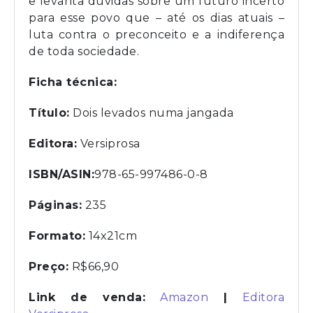
e levanta dúvidas sobre um futuro incerto
para esse povo que – até os dias atuais –
luta contra o preconceito e a indiferença
de toda sociedade.
Ficha técnica:
Título:
Dois levados numa jangada
Editora
:
Versiprosa
ISBN/ASIN
:
978-65-997486-0-8
Páginas:
235
Formato:
14x21cm
Preço:
R$66,90
Link de venda:
Amazon
|
Editora