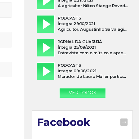
A agricultor Nilton Stange Roveda, afirma ter recebido ajuda espiritual durante acidente
PODCASTS
Íntegra 29/10/2021
Agricultor, Augustinho Salvalagio, relata sobre aparição do Cavaleiro Negro no Rio das Furnas
JORNAL DA GUARUJÁ
Íntegra 25/08/2021
Entrevista com o músico e apresentador, Lismael Ferrareis, no Cidade e Campo
PODCASTS
Íntegra 09/08/2021
Morador de Lauro Müller participa de motociata em apoio a Bolsonaro
VER TODOS
Facebook