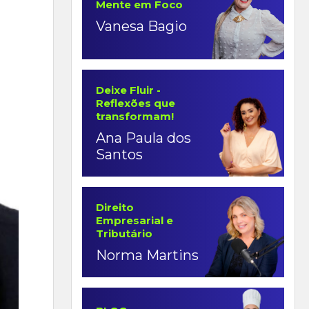
Mente em Foco
Vanesa Bagio
Deixe Fluir -
Reflexões que
transformam!
Ana Paula dos
Santos
Direito
Empresarial e
Tributário
Norma Martins