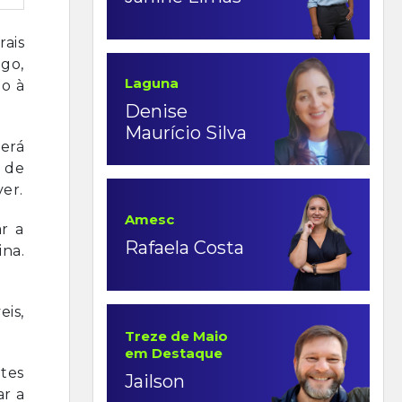
rais
ago,
Laguna
lo à
Denise
Maurício Silva
cerá
 de
ver.
Amesc
r a
Rafaela Costa
ina.
eis,
Treze de Maio
em Destaque
ntes
Jailson
ar a