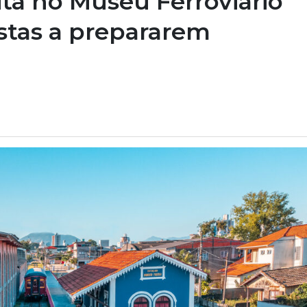
uita no Museu Ferroviário
istas a prepararem