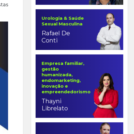
stas
Urologia & Saúde
Sexual Masculina
Rafael De
Conti
Empresa familiar,
gestão
humanizada,
endomarketing,
inovação e
empreendedorismo
Thayni
Librelato