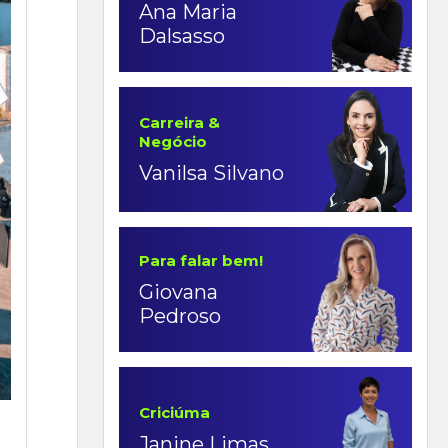
Ana Maria
Dalsasso
Carreira &
Negócio
Vanilsa Silvano
Para falar bem!
Giovana
Pedroso
Criciúma
Janine Limas