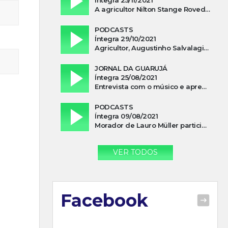
A agricultor Nilton Stange Roveda, afirma ter recebido ajuda espiritual durante acidente
PODCASTS
Íntegra 29/10/2021
Agricultor, Augustinho Salvalagio, relata sobre aparição do Cavaleiro Negro no Rio das Furnas
JORNAL DA GUARUJÁ
Íntegra 25/08/2021
Entrevista com o músico e apresentador, Lismael Ferrareis, no Cidade e Campo
PODCASTS
Íntegra 09/08/2021
Morador de Lauro Müller participa de motociata em apoio a Bolsonaro
VER TODOS
Facebook