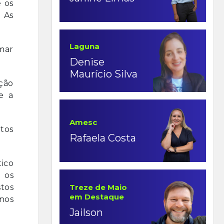
e os
 As
Laguna
mar
Denise
Maurício Silva
ição
e a
Amesc
tos
Rafaela Costa
ico
 os
stos
Treze de Maio
em Destaque
nos
Jailson