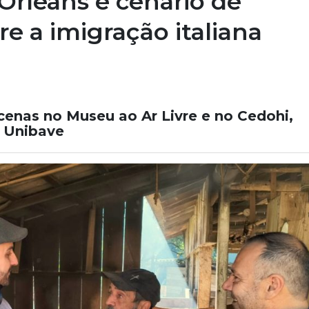
Orleans é cenário de
e a imigração italiana
enas no Museu ao Ar Livre e no Cedohi,
 Unibave