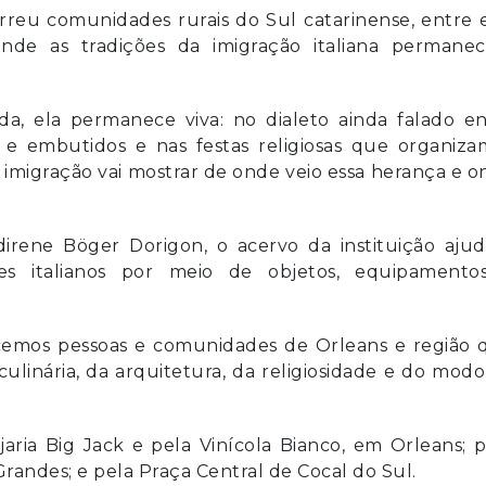
reu comunidades rurais do Sul catarinense, entre 
s onde as tradições da imigração italiana permane
da, ela permanece viva: no dialeto ainda falado en
 e embutidos e nas festas religiosas que organiza
 a imigração vai mostrar de onde veio essa herança e 
direne Böger Dorigon, o acervo da instituição ajud
s italianos por meio de objetos, equipamento
cemos pessoas e comunidades de Orleans e região 
ulinária, da arquitetura, da religiosidade e do mod
ria Big Jack e pela Vinícola Bianco, em Orleans; p
andes; e pela Praça Central de Cocal do Sul.