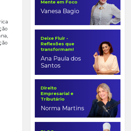
Mente em Foco
Vanesa Bagio
rica
ução
na,
Deixe Fluir -
ação
Reflexões que
transformam!
Ana Paula dos
Santos
Direito
Empresarial e
Tributário
Norma Martins