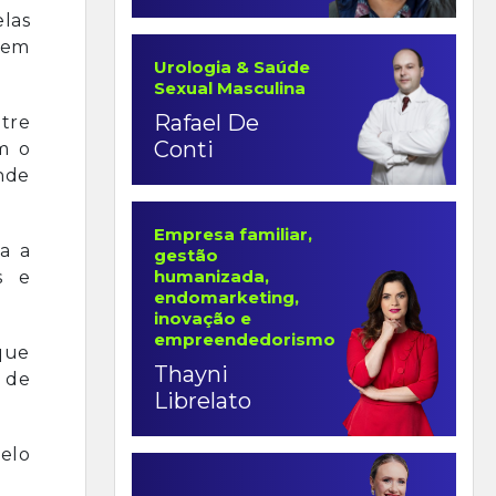
elas
cem
Urologia & Saúde
Sexual Masculina
Rafael De
tre
Conti
m o
onde
Empresa familiar,
a a
gestão
humanizada,
s e
endomarketing,
inovação e
empreendedorismo
que
Thayni
o de
Librelato
elo