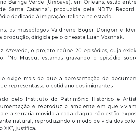
rio Barriga Verde (Unibave), em Orleans, estão entr
de Santa Catarina”, produzida pela NDTV Record.
dio dedicado à imigração italiana no estado.
ens, os museólogos Valdirene Böger Dorigon e Ide
 produção, dirigida pelo cineasta Luan Vosnhak.
z Azevedo, o projeto reúne 20 episódios, cuja exib
 “No Museu, estamos gravando o episódio sobr
dio exige mais do que a apresentação de documen
 que representasse o cotidiano dos imigrantes.
o pelo Instituto do Patrimônio Histórico e Artíst
ocumentação e reproduz o ambiente em que viviam
a e a serraria movida à roda d’água não estão expo
ente natural, reproduzindo o modo de vida dos colo
XX”, justifica.