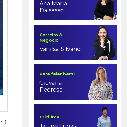
Ana Maria
Dalsasso
Carreira &
Negócio
Vanilsa Silvano
Para falar bem!
Giovana
Pedroso
Criciúma
hi),
Janine Limas