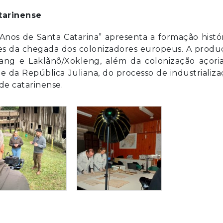
atarinense
Anos de Santa Catarina” apresenta a formação histó
antes da chegada dos colonizadores europeus. A prod
gang e Laklãnõ/Xokleng, além da colonização açoria
 e da República Juliana, do processo de industrializ
de catarinense.