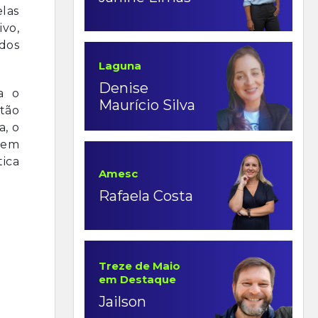
las
ivo,
ados
Laguna
Denise
a o
Maurício Silva
tão
a, o
tem
tica
Amesc
Rafaela Costa
Treze de Maio
em Destaque
Jailson