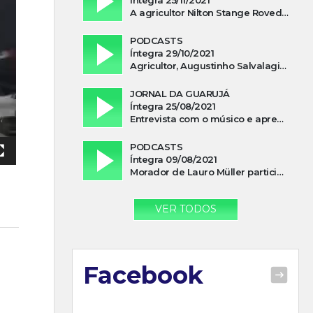
A agricultor Nilton Stange Roveda, afirma ter recebido ajuda espiritual durante acidente
PODCASTS
Íntegra 29/10/2021
Agricultor, Augustinho Salvalagio, relata sobre aparição do Cavaleiro Negro no Rio das Furnas
JORNAL DA GUARUJÁ
Íntegra 25/08/2021
Entrevista com o músico e apresentador, Lismael Ferrareis, no Cidade e Campo
PODCASTS
Íntegra 09/08/2021
Morador de Lauro Müller participa de motociata em apoio a Bolsonaro
VER TODOS
Facebook