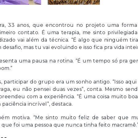
eira, 33 anos, que encontrou no projeto uma forma
imeiro contato. É uma terapia, me sinto privilegiad
ndizado vai além da técnica. “É algo que ninguém tir
esafio, mas tu vai evoluindo e isso fica pra vida inteir
esenta uma pausa na rotina. “É um tempo só pra gen
bom.”
, participar do grupo era um sonho antigo. “Isso aqui
aga, eu não pensei duas vezes”, conta. Mesmo send
preendeu com a experiência. “É uma coisa muito bo
 paciência incrível”, destaca.
bém motiva. “Me sinto muito feliz de saber que mu
ar que foi uma pessoa que nunca tinha feito macramê.