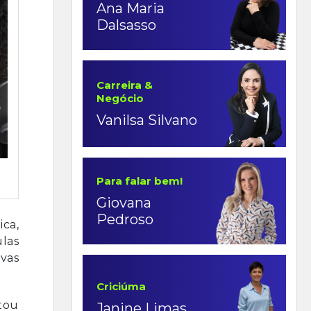
Ana Maria
Dalsasso
Carreira &
Negócio
Vanilsa Silvano
Para falar bem!
Giovana
Pedroso
ica,
las
ivas
Criciúma
tou
Janine Limas