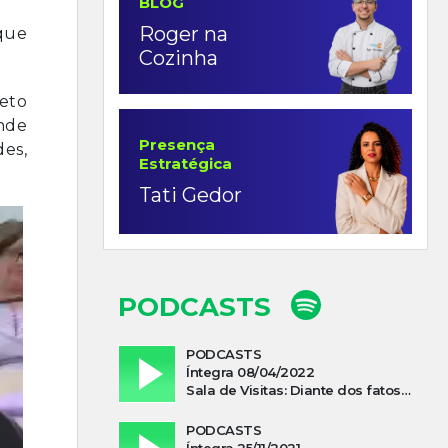
BLOG
Roger na
rque
Cozinha
eto
nde
Presença
des,
Estratégica
Tati Gedor
PODCASTS
PODCASTS
Íntegra 08/04/2022
Sala de Visitas: Diante dos fatos que influenciam a economia o que podemos esperar de 2022
PODCASTS
Íntegra 25/11/2021