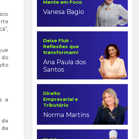
Mente em Foco
Vanesa Bagio
sco
arte
cá”,
Deixe Fluir -
Reflexões que
que
transformam!
 do
Ana Paula dos
ito
Santos
Direito
Empresarial e
s e
Tributário
Norma Martins
o de
 de