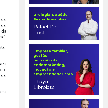
Urologia & Saúde
Sexual Masculina
 de
a de
Rafael De
a da
Conti
a.”
te.
Empresa familiar,
gestão
humanizada,
 era
endomarketing,
inovação e
o o
empreendedorismo
a de
Thayni
Librelato
ita
”