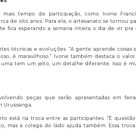
ões
ais tempo de participação, como Ivone Franci
ca de oito anos. Para ela, o artesanato se tornou p
e fica esperando a semana inteira o dia de vir pra 
tes técnicas e evoluções. “A gente aprende coisas 
oso, é maravilhoso.” Ivone também destaca o valor
 uma tem um jeito, um detalhe diferente. Isso é mu
nvolvendo peças que serão apresentadas em feira
em Urussanga.
jeto está na troca entre as participantes. “É questã
ito, mas a colega do lado ajuda também. Essa troca