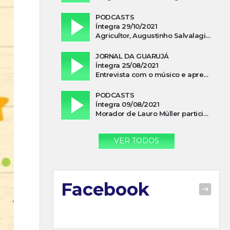
PODCASTS
Íntegra 29/10/2021
Agricultor, Augustinho Salvalagio, relata sobre aparição do Cavaleiro Negro no Rio das Furnas
JORNAL DA GUARUJÁ
Íntegra 25/08/2021
Entrevista com o músico e apresentador, Lismael Ferrareis, no Cidade e Campo
PODCASTS
Íntegra 09/08/2021
Morador de Lauro Müller participa de motociata em apoio a Bolsonaro
VER TODOS
Facebook