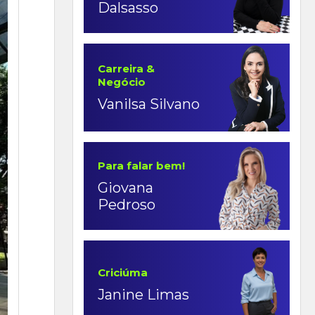
Dalsasso
Carreira &
Negócio
Vanilsa Silvano
Para falar bem!
Giovana
Pedroso
Criciúma
Janine Limas