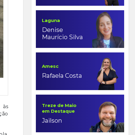
Laguna
Denise
Maurício Silva
Amesc
Rafaela Costa
Treze de Maio
 às
em Destaque
ação
Jailson
ola,