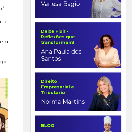
Vanesa Bagio
o”
a o
Deixe Fluir -
Reflexões que
s em
transformam!
Ana Paula dos
Santos
igie
Direito
Empresarial e
Tributário
Norma Martins
BLOG