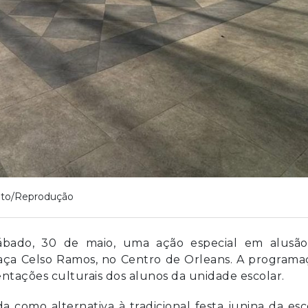
to/Reprodução
sábado, 30 de maio, uma ação especial em alusão
raça Celso Ramos, no Centro de Orleans. A program
ntações culturais dos alunos da unidade escolar.
da como alternativa à tradicional festa junina da esc