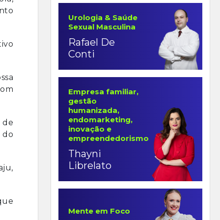
nto
Urologia & Saúde
Sexual Masculina
Rafael De
tivo
Conti
ossa
 com
Empresa familiar,
gestão
humanizada,
endomarketing,
s de
inovação e
ã do
empreendedorismo
Thayni
Librelato
ju,
que
Mente em Foco