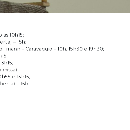
 às 10h15;
rta) – 15h;
ffmann – Caravaggio – 10h, 15h30 e 19h30;
h15;
13h15;
 missa);
0h55 e 13h15;
erta) – 15h;