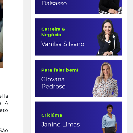
Dalsasso
Carreira &
Negócio
Vanilsa Silvano
Para falar bem!
Giovana
Pedroso
lla
. A
eto
Criciúma
Janine Limas
São