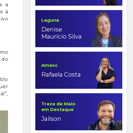
a a
o à
tivo
Laguna
Denise
Maurício Silva
omo
s do
Amesc
Rafaela Costa
ilo
quer
l”,
Treze de Maio
em Destaque
Jailson