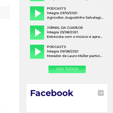
PODCASTS
Íntegra 29/10/2021
Agricultor, Augustinho Salvalagio, relata sobre aparição do Cavaleiro Negro no Rio das Furnas
JORNAL DA GUARUJÁ
Íntegra 25/08/2021
Entrevista com o músico e apresentador, Lismael Ferrareis, no Cidade e Campo
PODCASTS
Íntegra 09/08/2021
Morador de Lauro Müller participa de motociata em apoio a Bolsonaro
VER TODOS
Facebook