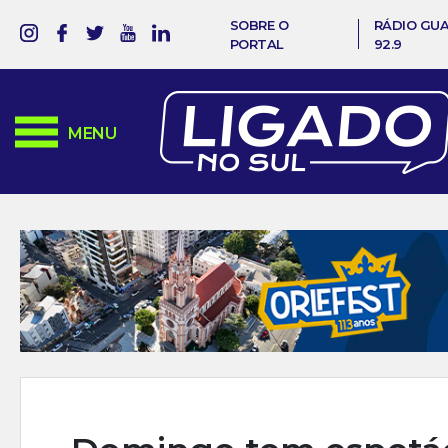
SOBRE O
RÁDIO GU
PORTAL
92.9
MENU