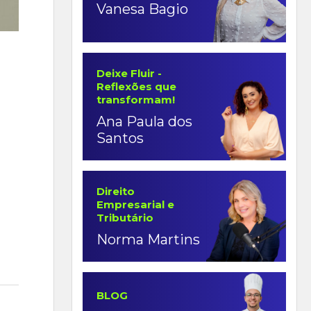
Vanesa Bagio
Deixe Fluir -
Reflexões que
transformam!
Ana Paula dos
Santos
Direito
Empresarial e
Tributário
Norma Martins
BLOG