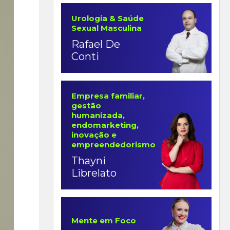
Urologia & Saúde
Sexual Masculina
Rafael De
Conti
Empresa familiar,
gestão
humanizada,
endomarketing,
inovação e
empreendedorismo
Thayni
Librelato
Mente em Foco