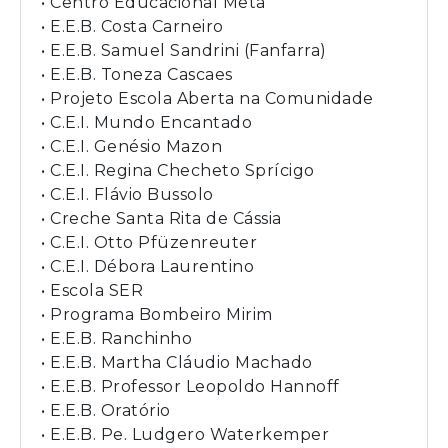
• Centro Educacional Meta
• E.E.B. Costa Carneiro
• E.E.B. Samuel Sandrini (Fanfarra)
• E.E.B. Toneza Cascaes
• Projeto Escola Aberta na Comunidade
• C.E.I. Mundo Encantado
• C.E.I. Genésio Mazon
• C.E.I. Regina Checheto Sprícigo
• C.E.I. Flávio Bussolo
• Creche Santa Rita de Cássia
• C.E.I. Otto Pfüzenreuter
• C.E.I. Débora Laurentino
• Escola SER
• Programa Bombeiro Mirim
• E.E.B. Ranchinho
• E.E.B. Martha Cláudio Machado
• E.E.B. Professor Leopoldo Hannoff
• E.E.B. Oratório
• E.E.B. Pe. Ludgero Waterkemper