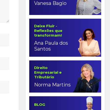
Vanesa Bagio
Deixe Fluir -
Reflexões que
transformam!
Ana Paula dos
Santos
Direito
Empresarial e
Tributário
Norma Martins
BLOG