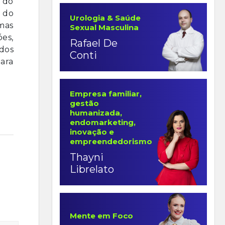
 do
 do
Urologia & Saúde
 mas
Sexual Masculina
óes,
Rafael De
dos
Conti
ara
Empresa familiar,
gestão
humanizada,
endomarketing,
inovação e
empreendedorismo
Thayni
Librelato
Mente em Foco