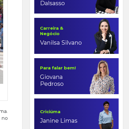
Dalsasso
Carreira &
Negócio
Vanilsa Silvano
Para falar bem!
Giovana
Pedroso
úma.
Criciúma
 no
Janine Limas