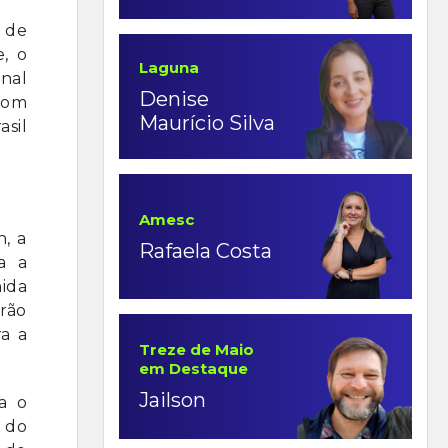
s de
e, o
Laguna
nal
Denise
 com
Maurício Silva
asil
Amesc
h, a
Rafaela Costa
a a
nida
arão
ra a
Treze de Maio
em Destaque
Jailson
ra o
 do