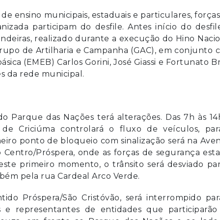
 de ensino municipais, estaduais e particulares, força
nizada participam do desfile. Antes início do desfil
deiras, realizado durante a execução do Hino Nacio
 Grupo de Artilharia e Campanha (GAC), em conjunto
sica (EMEB) Carlos Gorini, José Giassi e Fortunato Br
s da rede municipal.
 do Parque das Nações terá alterações. Das 7h às 14
 de Criciúma controlará o fluxo de veículos, par
eiro ponto de bloqueio com sinalização será na Ave
o Centro/Próspera, onde as forças de segurança est
Neste primeiro momento, o trânsito será desviado pa
mbém pela rua Cardeal Arco Verde.
tido Próspera/São Cristóvão, será interrompido pa
 representantes de entidades que participarão