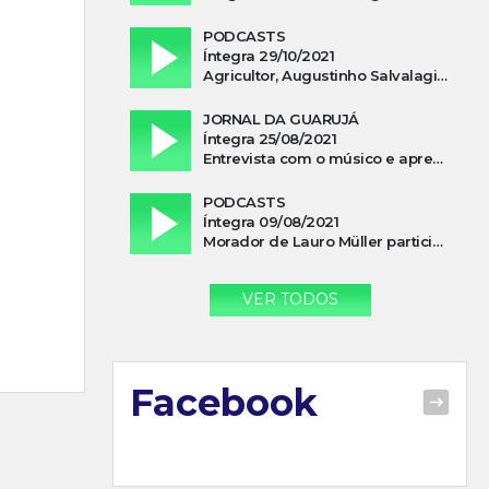
PODCASTS
Íntegra 29/10/2021
Agricultor, Augustinho Salvalagio, relata sobre aparição do Cavaleiro Negro no Rio das Furnas
JORNAL DA GUARUJÁ
Íntegra 25/08/2021
Entrevista com o músico e apresentador, Lismael Ferrareis, no Cidade e Campo
PODCASTS
Íntegra 09/08/2021
Morador de Lauro Müller participa de motociata em apoio a Bolsonaro
VER TODOS
Facebook