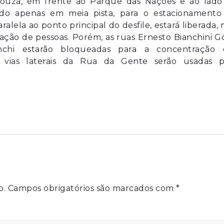
 Souza, em frente ao Parque das Nações e ao lado
erado apenas em meia pista, para o estacionamento
ralela ao ponto principal do desfile, estará liberada,
ação de pessoas. Porém, as ruas Ernesto Bianchini G
nchi estarão bloqueadas para a concentração 
as vias laterais da Rua da Gente serão usadas p
o.
Campos obrigatórios são marcados com
*