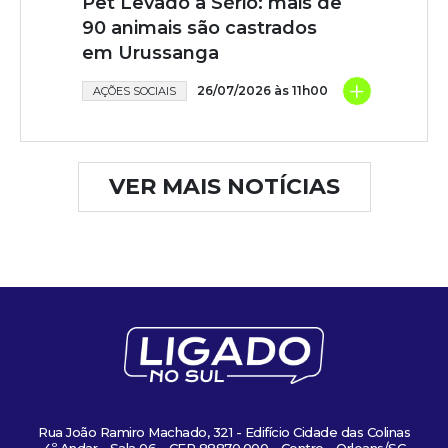
Pet Levado a Sério: mais de
90 animais são castrados
em Urussanga
+
26/07/2026 às 11h00
AÇÕES SOCIAIS
VER MAIS NOTÍCIAS
Rua João Ramiro Machado, 321 - Edifício Cidade das Colinas
4º Andar - Sala 06 - CEP 88870.000 - Centro - Orleans/SC