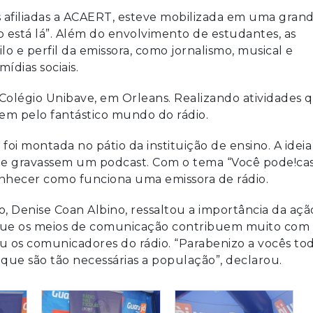
 afiliadas a ACAERT, esteve mobilizada em uma gran
o está lá”. Além do envolvimento de estudantes, as
tilo e perfil da emissora, como jornalismo, musical e
ídias sociais.
no Colégio Unibave, em Orleans. Realizando atividades 
em pelo fantástico mundo do rádio.
oi montada no pátio da instituição de ensino. A ideia
 e gravassem um podcast. Com o tema “Você pode!cas
onhecer como funciona uma emissora de rádio.
o, Denise Coan Albino, ressaltou a importância da açã
que os meios de comunicação contribuem muito com 
 os comunicadores do rádio. “Parabenizo a vocês to
 que são tão necessárias a população”, declarou.