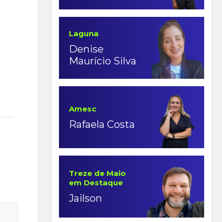
Laguna
Denise
Maurício Silva
Amesc
Rafaela Costa
Treze de Maio
em Destaque
Jailson