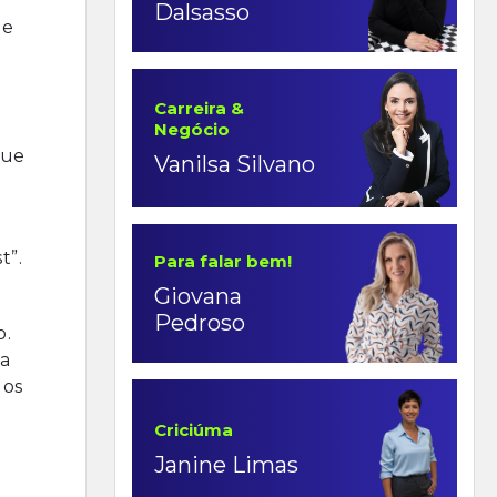
Dalsasso
de
Carreira &
Negócio
que
Vanilsa Silvano
t”.
Para falar bem!
Giovana
Pedroso
o.
a
dos
Criciúma
Janine Limas