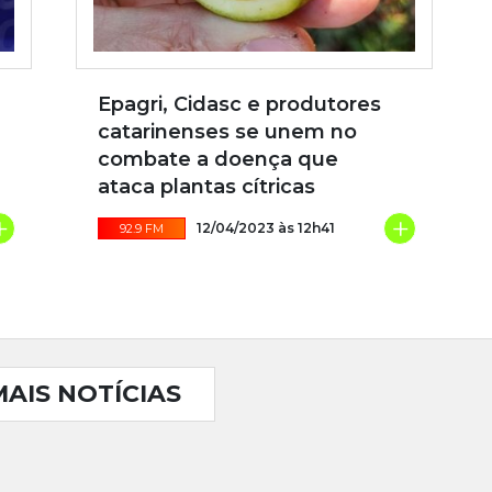
Epagri, Cidasc e produtores
catarinenses se unem no
combate a doença que
ataca plantas cítricas
+
+
12/04/2023 às 12h41
92.9 FM
MAIS NOTÍCIAS