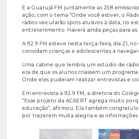
E a Guarujá FM juntamente as 258 emissoras
ação, com o tema “Onde você estiver, o Rádi
rádios veicularão spots alusivos à data, no es
entretenimento. Haverá ainda peças para as m
A 92.9 FM esteve nesta terça-feira, dia 21, 
convidam crianças e adolescentes a navegar
Uma cabine que lembra um estúdio de rádio f
era de que os alunos criassem um programa
Onde eles puderam realizar entrevistas e c
Em entrevista à 92.9 FM, a diretora do Colégi
“Esse projeto da ACAERT agrega muito por
educação”, afirmou. Ela também congratulou
por trazerem muita alegria e as informações