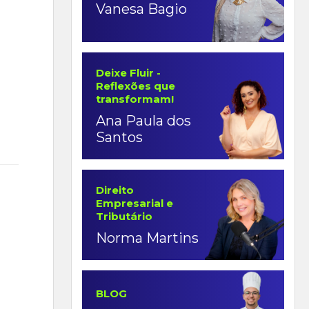
Vanesa Bagio
Deixe Fluir -
Reflexões que
transformam!
Ana Paula dos
Santos
Direito
Empresarial e
Tributário
Norma Martins
BLOG