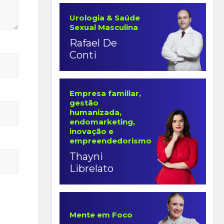
Urologia & Saúde
Sexual Masculina
Rafael De
Conti
Empresa familiar,
gestão
humanizada,
endomarketing,
inovação e
empreendedorismo
Thayni
Librelato
Mente em Foco