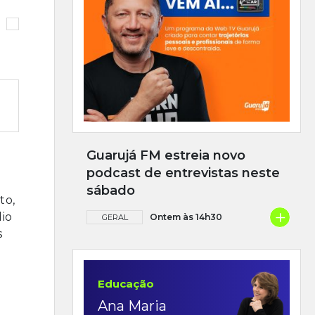
Guarujá FM estreia novo
podcast de entrevistas neste
sábado
to,
+
dio
Ontem às 14h30
GERAL
s
Educação
Ana Maria