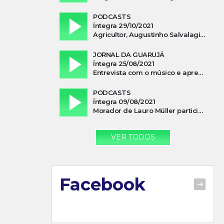
PODCASTS
Íntegra 29/10/2021
Agricultor, Augustinho Salvalagio, relata sobre aparição do Cavaleiro Negro no Rio das Furnas
JORNAL DA GUARUJÁ
Íntegra 25/08/2021
Entrevista com o músico e apresentador, Lismael Ferrareis, no Cidade e Campo
PODCASTS
Íntegra 09/08/2021
Morador de Lauro Müller participa de motociata em apoio a Bolsonaro
VER TODOS
Facebook