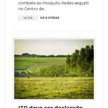
combate ao mosquito Aedes aegypti
no Centro de...
HÁ 6 HORAS
SAÚDE
ITR deve ser declarado