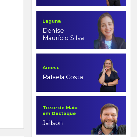
Laguna
Denise
Maurício Silva
Amesc
Rafaela Costa
Treze de Maio
em Destaque
Jailson