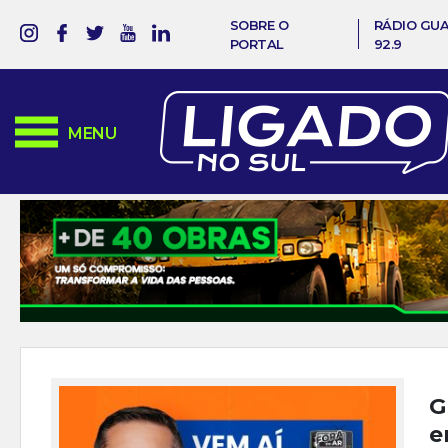
SOBRE O
RÁDIO GU
PORTAL
92.9
MENU
G
e