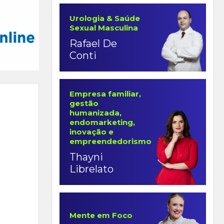
Urologia & Saúde
Sexual Masculina
Rafael De
Conti
Empresa familiar,
gestão
humanizada,
endomarketing,
inovação e
empreendedorismo
Thayni
Librelato
Mente em Foco