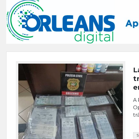
L
t
e
A 
Op
tr