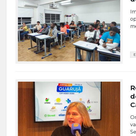
Im
op
me
E
R
d
C
Or
va
Se