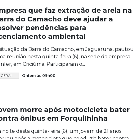
mpresa que faz extração de areia na
arra do Camacho deve ajudar a
esolver pendências para
icenciamento ambiental
situação da Barra do Camacho, em Jaguaruna, pautou
a reunião nesta quinta-feira (6), na sede da empresa
nfer, em Criciúma. Participaram o...
Ontem às 09h00
GERAL
ovem morre após motocicleta bater
ontra ônibus em Forquilhinha
 noite desta quinta-feira (6), um jovem de 21 anos
rreu após a motocicleta que conduzia bater contra