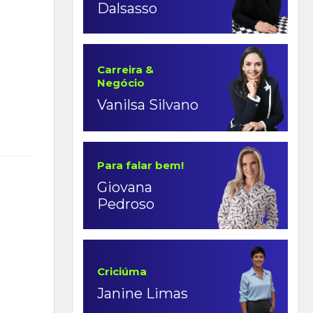
Dalsasso
Carreira &
Negócio
Vanilsa Silvano
Para falar bem!
Giovana
Pedroso
Criciúma
Janine Limas