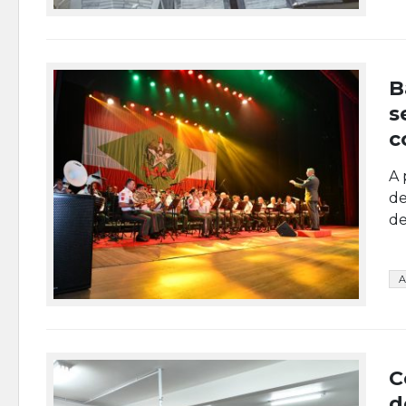
B
s
c
A 
de
de
A
C
d