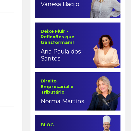
Vanesa Bagio
Deixe Fluir -
Reflexões que
transformam!
Ana Paula dos
Santos
Direito
Empresarial e
Tributário
Norma Martins
BLOG