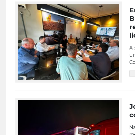
E
B
r
l
A 
um
Co
J
c
Na
mo