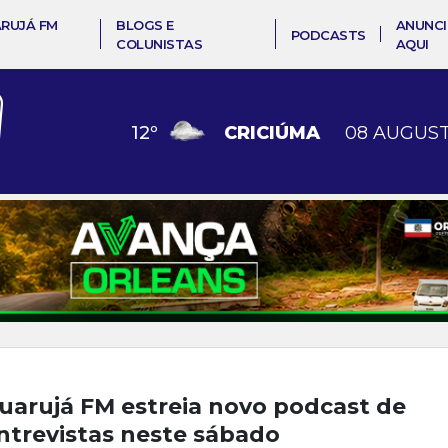
ARUJÁ FM
BLOGS E
ANUNCI
PODCASTS
COLUNISTAS
AQUI
12
º
CRICIÚMA
08 AUGUST
uarujá FM estreia novo podcast de
ntrevistas neste sábado