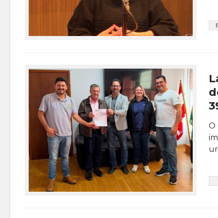
L
d
3
O 
im
ur