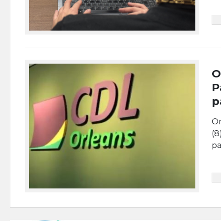
O
P
p
Or
(8
pa