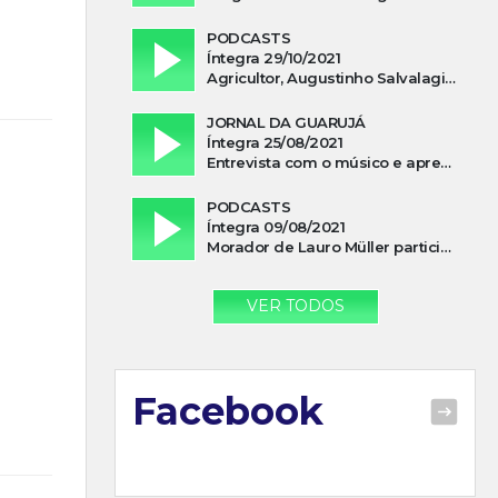
PODCASTS
Íntegra 29/10/2021
Agricultor, Augustinho Salvalagio, relata sobre aparição do Cavaleiro Negro no Rio das Furnas
JORNAL DA GUARUJÁ
Íntegra 25/08/2021
Entrevista com o músico e apresentador, Lismael Ferrareis, no Cidade e Campo
PODCASTS
Íntegra 09/08/2021
Morador de Lauro Müller participa de motociata em apoio a Bolsonaro
VER TODOS
Facebook