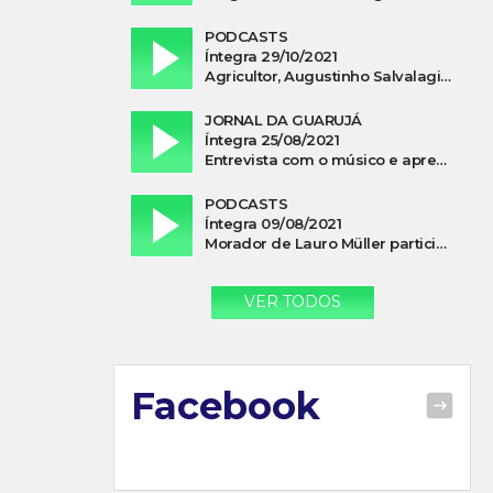
PODCASTS
Íntegra 29/10/2021
Agricultor, Augustinho Salvalagio, relata sobre aparição do Cavaleiro Negro no Rio das Furnas
JORNAL DA GUARUJÁ
Íntegra 25/08/2021
Entrevista com o músico e apresentador, Lismael Ferrareis, no Cidade e Campo
PODCASTS
Íntegra 09/08/2021
Morador de Lauro Müller participa de motociata em apoio a Bolsonaro
VER TODOS
Facebook