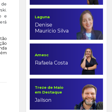
 de
ski.
o e
Laguna
será
Denise
Maurício Silva
itão
ação
inda
mbém
Amesc
Rafaela Costa
Treze de Maio
em Destaque
Jailson