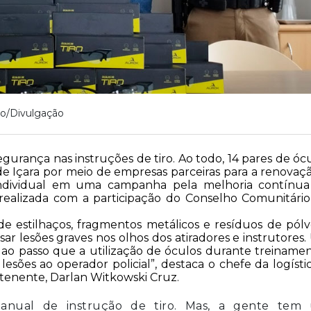
o/Divulgação
 segurança nas
instruções de tiro. Ao todo, 14 pares de óc
de Içara por meio de empresas parceiras para a renovaç
ndividual em uma campanha pela melhoria contínua
 realizada com a participação do Conselho Comunitári
 de estilhaços, fragmentos metálicos e resíduos de pólv
r lesões graves nos olhos dos atiradores e instrutores
, ao passo que a utilização de óculos durante treiname
lesões ao operador policial”, destaca o chefe da logísti
enente, Darlan Witkowski Cruz.
a anual de instrução de tiro. Mas, a gente tem