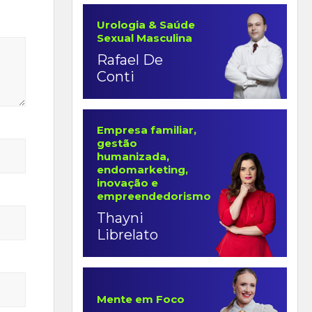
Urologia & Saúde
Sexual Masculina
Rafael De
Conti
Empresa familiar,
gestão
humanizada,
endomarketing,
inovação e
empreendedorismo
Thayni
Librelato
Mente em Foco