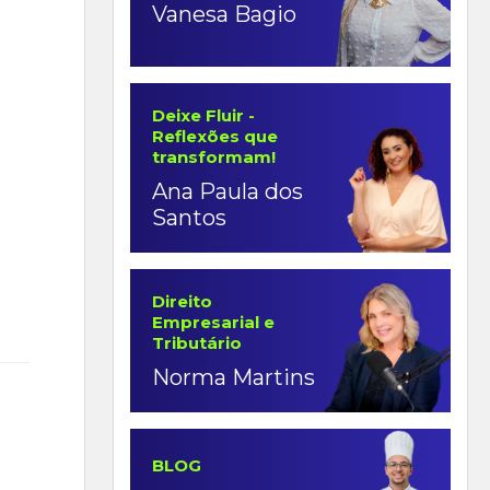
Vanesa Bagio
Deixe Fluir -
Reflexões que
transformam!
Ana Paula dos
Santos
Direito
Empresarial e
Tributário
Norma Martins
BLOG