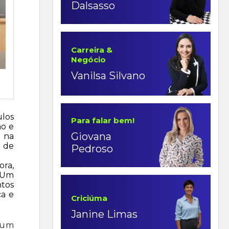
Dalsasso
Carreira &
Negócio
Vanilsa Silvano
ulos
Para falar bem!
ão e
Giovana
 na
o de
Pedroso
ora,
. Um
ntos
ca e
Criciúma
Janine Limas
 um