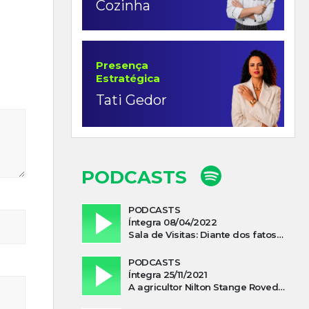
Cozinha
Presença
Estratégica
Tati Gedor
PODCASTS
PODCASTS
Íntegra 08/04/2022
Sala de Visitas: Diante dos fatos que influenciam a economia o que podemos esperar de 2022
PODCASTS
Íntegra 25/11/2021
A agricultor Nilton Stange Roveda, afirma ter recebido ajuda espiritual durante acidente