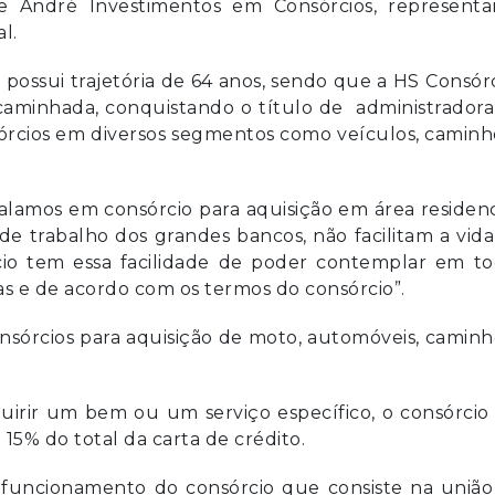
 e André Investimentos em Consórcios, representa
l.
possui trajetória de 64 anos, sendo que a HS Consór
 caminhada, conquistando o título de administrador
órcios em diversos segmentos como veículos, camin
alamos em consórcio para aquisição em área residenc
 de trabalho dos grandes bancos, não facilitam a vid
rcio tem essa facilidade de poder contemplar em to
s e de acordo com os termos do consórcio”.
sórcios para aquisição de moto, automóveis, camin
rir um bem ou um serviço específico, o consórcio 
15% do total da carta de crédito.
o funcionamento do consórcio que consiste na união