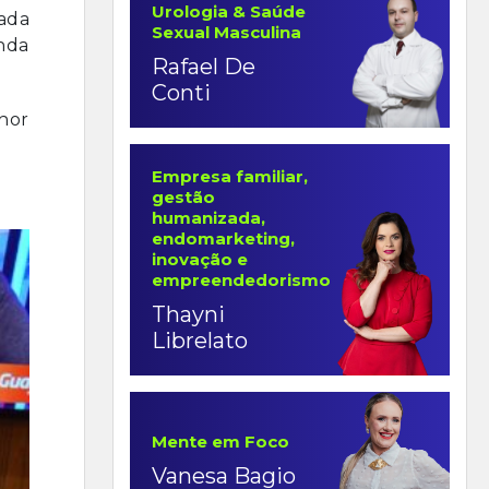
Urologia & Saúde
ada
Sexual Masculina
nda
Rafael De
Conti
hor
Empresa familiar,
gestão
humanizada,
endomarketing,
inovação e
empreendedorismo
Thayni
Librelato
Mente em Foco
Vanesa Bagio