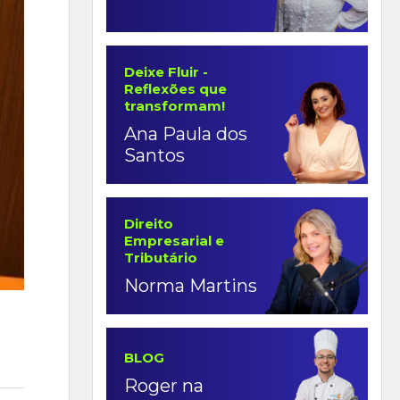
Deixe Fluir -
Reflexões que
transformam!
Ana Paula dos
Santos
Direito
Empresarial e
Tributário
Norma Martins
BLOG
Roger na