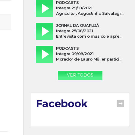
PODCASTS
Íntegra 29/10/2021
Agricultor, Augustinho Salvalagio, relata sobre aparição do Cavaleiro Negro no Rio das Furnas
JORNAL DA GUARUJÁ
Íntegra 25/08/2021
Entrevista com o músico e apresentador, Lismael Ferrareis, no Cidade e Campo
PODCASTS
Íntegra 09/08/2021
Morador de Lauro Müller participa de motociata em apoio a Bolsonaro
VER TODOS
Facebook