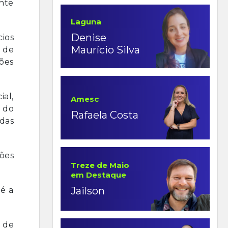
nte
Laguna
Denise
cios
Maurício Silva
a de
hões
ial,
Amesc
a do
Rafaela Costa
das
hões
Treze de Maio
em Destaque
Jailson
é a
 de