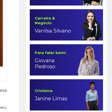
Carreira &
Negócio
Vanilsa Silvano
Para falar bem!
Giovana
Pedroso
resa
Criciúma
Janine Limas
seu